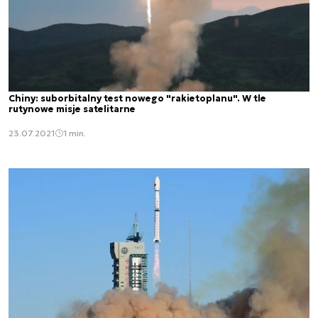
Chiny: suborbitalny test nowego "rakietoplanu". W tle
rutynowe misje satelitarne
23.07.2021
1 min.