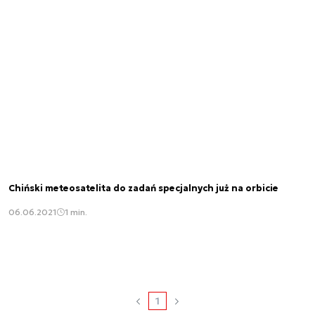
Chiński meteosatelita do zadań specjalnych już na orbicie
06.06.2021
1 min.
1