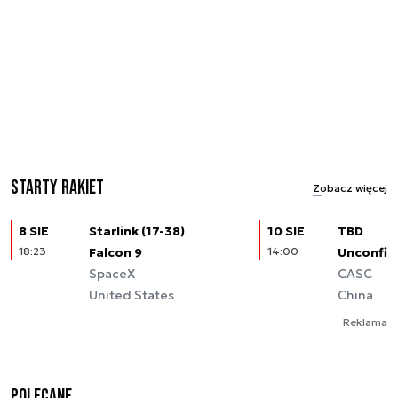
Starty rakiet
Zobacz więcej
8 SIE
Starlink (17-38)
10 SIE
TBD
18:23
Falcon 9
14:00
Unconfir
SpaceX
CASC
United States
China
Reklama
Polecane