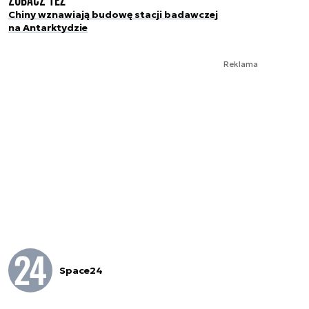
Zobacz też
Chiny wznawiają budowę stacji badawczej
na Antarktydzie
Reklama
Space24