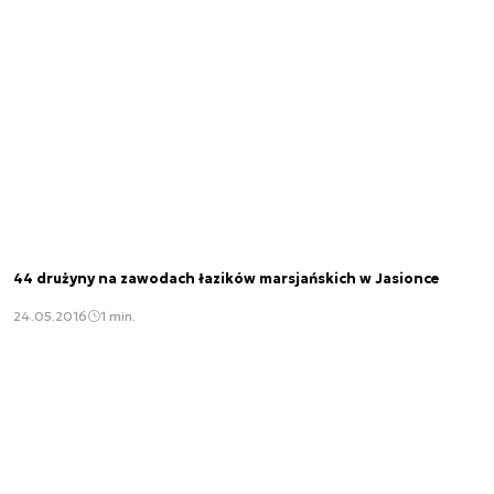
44 drużyny na zawodach łazików marsjańskich w Jasionce
24.05.2016
1 min.