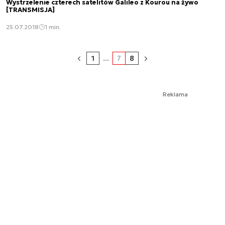
Wystrzelenie czterech satelitów Galileo z Kourou na żywo
[TRANSMISJA]
25.07.2018
1 min.
1
...
7
8
Reklama