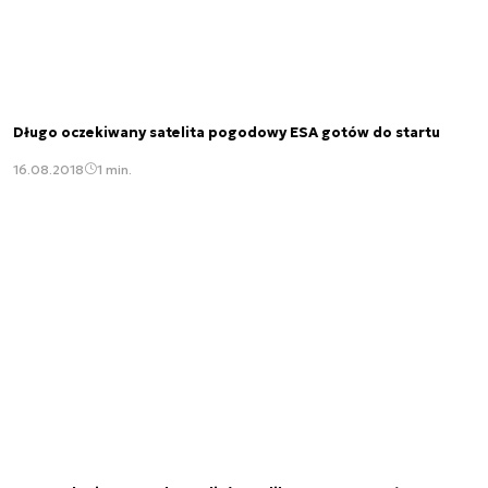
Długo oczekiwany satelita pogodowy ESA gotów do startu
16.08.2018
1 min.