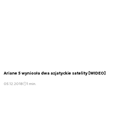
Ariane 5 wyniosła dwa azjatyckie satelity [WIDEO]
05.12.2018
1 min.