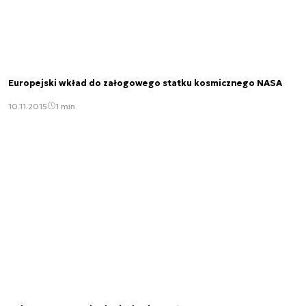
Europejski wkład do załogowego statku kosmicznego NASA
10.11.2015
1 min.