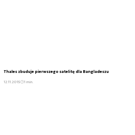
Thales zbuduje pierwszego satelitę dla Bangladeszu
12.11.2015
1 min.