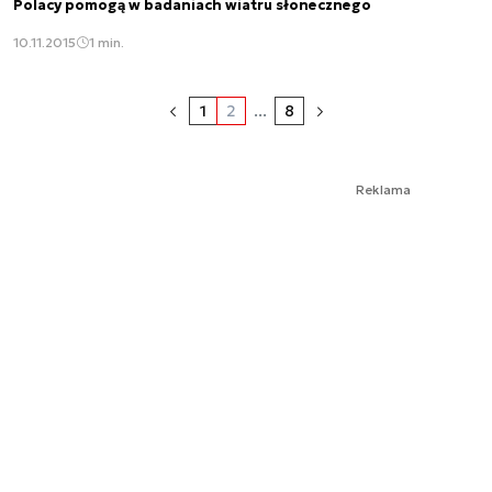
Polacy pomogą w badaniach wiatru słonecznego
10.11.2015
1 min.
1
2
...
8
Reklama