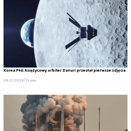
Korea Płd: księżycowy orbiter Danuri przesłał pierwsze zdjęcia
09.01.2023
3 min.