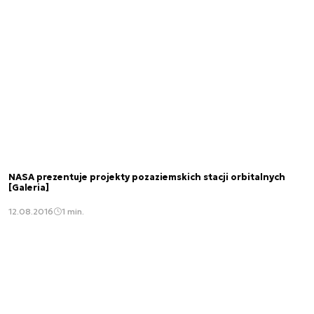
NASA prezentuje projekty pozaziemskich stacji orbitalnych
[Galeria]
12.08.2016
1 min.