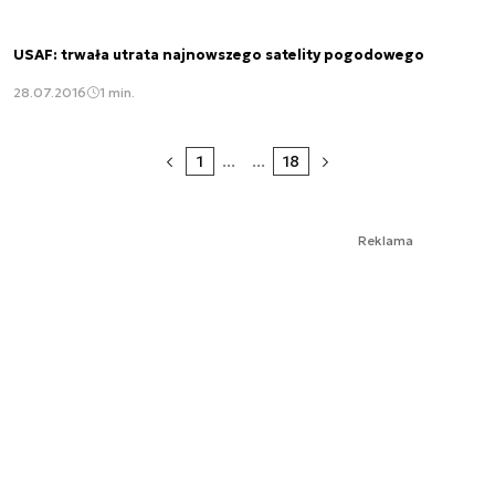
USAF: trwała utrata najnowszego satelity pogodowego
28.07.2016
1 min.
1
...
...
18
Reklama