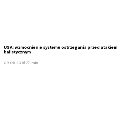
USA: wzmocnienie systemu ostrzegania przed atakiem
balistycznym
09.08.2016
1 min.