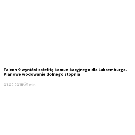
Falcon 9 wyniósł satelitę komunikacyjnego dla Luksemburga.
Planowe wodowanie dolnego stopnia
01.02.2018
1 min.