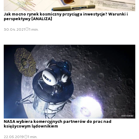
Jak mocno rynek kosmiczny przyciąga inwestycje? Warunki i
perspektywy [ANALIZA]
30.04.2021
1 min.
NASA wybiera komercyjnych partnerów do prac nad
księżycowym lądownikiem
22.05.2019
1 min.