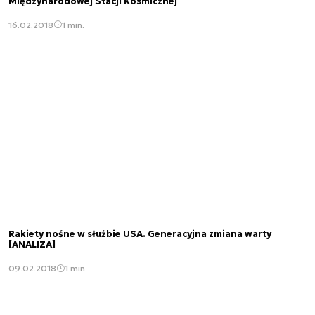
Międzynarodowej Stacji Kosmicznej
16.02.2018
1 min.
Rakiety nośne w służbie USA. Generacyjna zmiana warty
[ANALIZA]
09.02.2018
1 min.