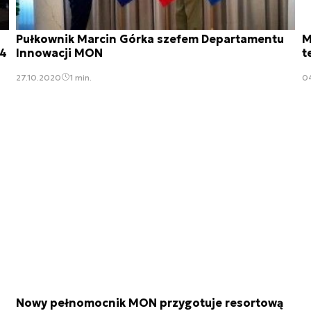
Pułkownik Marcin Górka szefem Departamentu
M
24
Innowacji MON
t
27.10.2020
1 min.
0
Nowy pełnomocnik MON przygotuje resortową