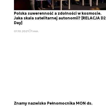
Polska suwerenność a zdolności w kosmosie.
Jaka skala satelitarnej autonomii? [RELACJA D
Day]
01.10.2021
1 min.
Znamy nazwisko Pełnomocnika MON ds.