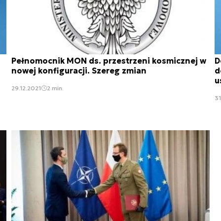
Pełnomocnik MON ds. przestrzeni kosmicznej w
D
nowej konfiguracji. Szereg zmian
d
u
29.12.2021
2 min.
31