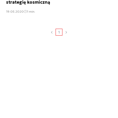
strategię kosmiczną
19.05.2020
1 min.
1