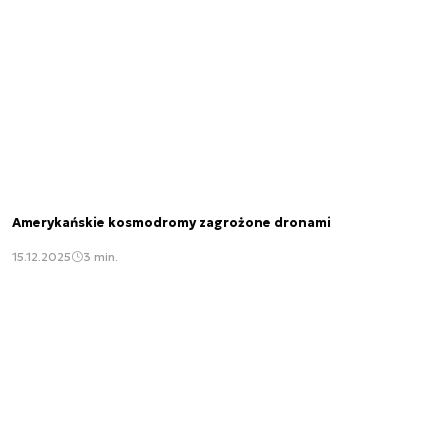
Amerykańskie kosmodromy zagrożone dronami
15.12.2025
3 min.