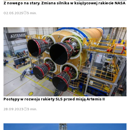
Z nowego na stary. Zmiana silnika w księżycowej rakiecie NASA
02.05.2025
3 min.
Postępy w rozwoju rakiety SLS przed misją Artemis II
28.09.2023
3 min.