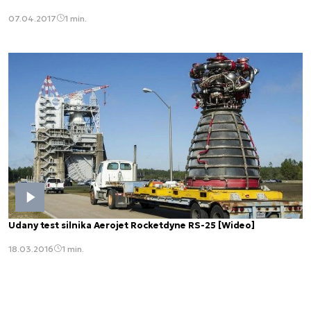
07.04.2017
1 min.
Udany test silnika Aerojet Rocketdyne RS-25 [Wideo]
18.03.2016
1 min.