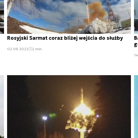
Rosyjski Sarmat coraz bliżej wejścia do służby
B
g
02.06.2022
2 min.
14