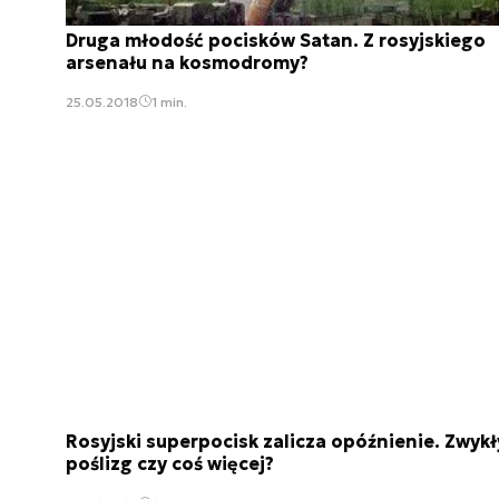
Druga młodość pocisków Satan. Z rosyjskiego
arsenału na kosmodromy?
25.05.2018
1 min.
Rosyjski superpocisk zalicza opóźnienie. Zwykł
poślizg czy coś więcej?