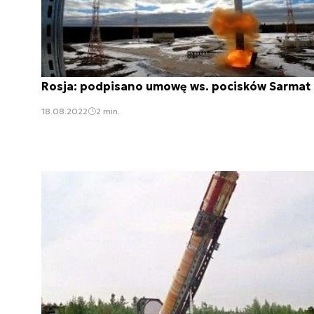
Rosja: podpisano umowę ws. pocisków Sarmat
18.08.2022
2 min.