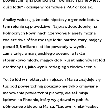
powierzchnią na północnych równinach planety jest
dużo lodu" - opisuje w rozmowie z PAP dr Łosiak.
Analizy wskazują, że obie hipotezy o genezie lodu w
tym rejonie są prawdziwe. Najprawdopodobniej na
Północnych Równinach Czerwonej Planety można
znaleźć dwa różne rodzaje lodu: bardzo stary, mający
ponad 3,8 miliarda lat lód powstały w wyniku
zamarznięcia marsjańskiego oceanu, a także
stosunkowo młody, mający do kilkuset milionów lat lód
osadzony tu, jako wynik rozległego zlodowacenia.
To, że lód w niektórych miejscach Marsa znajduje się
tuż pod powierzchnią pokazało nie tylko omawiane
mapowanie powierzchni planety, ale też misja
lądownika Phoenix, który wylądował w pobliżu
północnego bieguna Marsa. "Lądownik miał 'łapkę',