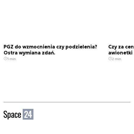
PGZ do wzmocnienia czy podzielenia?
Czy za cen
Ostra wymiana zdań.
awionetki 
1 min.
2 min.