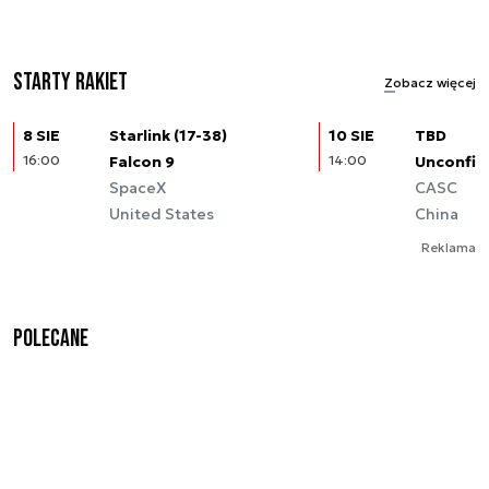
Starty rakiet
Zobacz więcej
8 SIE
Starlink (17-38)
10 SIE
TBD
16:00
Falcon 9
14:00
Unconfir
SpaceX
CASC
United States
China
Reklama
Polecane