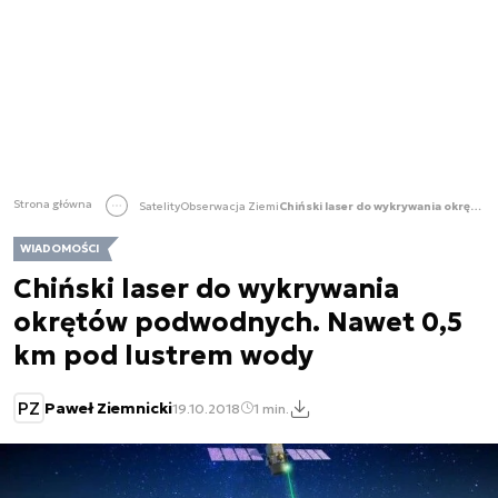
Strona główna
Satelity
Obserwacja Ziemi
Chiński laser do wykrywania okrętów podwodnych. Nawet 0,5 km pod lustrem wody
WIADOMOŚCI
Chiński laser do wykrywania
okrętów podwodnych. Nawet 0,5
km pod lustrem wody
PZ
Paweł Ziemnicki
19.10.2018
1 min.