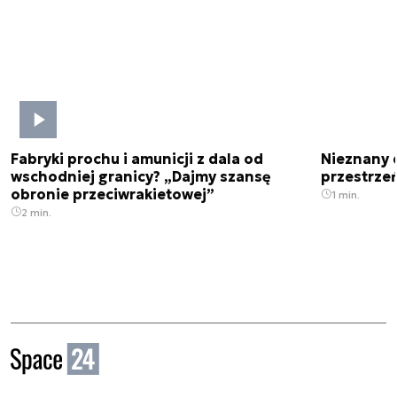
Fabryki prochu i amunicji z dala od
Nieznany 
wschodniej granicy? „Dajmy szansę
przestrze
obronie przeciwrakietowej”
1 min.
2 min.