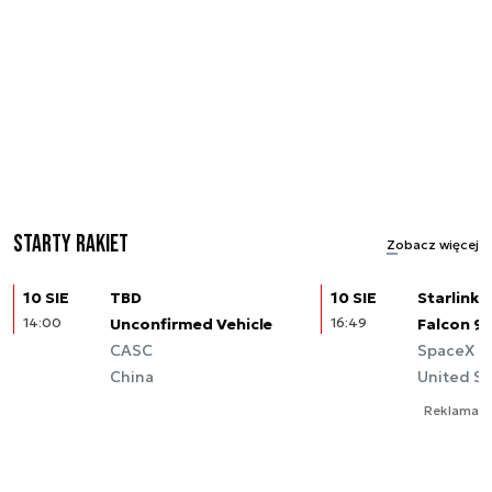
Starty rakiet
Zobacz więcej
10 SIE
TBD
10 SIE
Starlink (
14:00
Unconfirmed Vehicle
16:49
Falcon 9
CASC
SpaceX
China
United St
Reklama