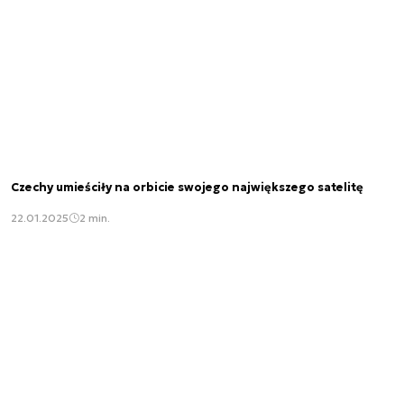
Czechy umieściły na orbicie swojego największego satelitę
22.01.2025
2 min.