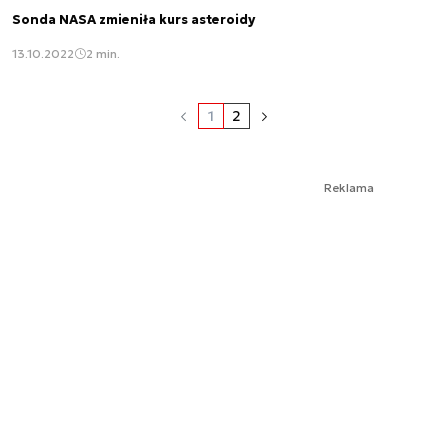
Sonda NASA zmieniła kurs asteroidy
13.10.2022
2 min.
1
2
Reklama