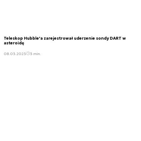
Teleskop Hubble'a zarejestrował uderzenie sondy DART w
asteroidę
08.03.2023
3 min.