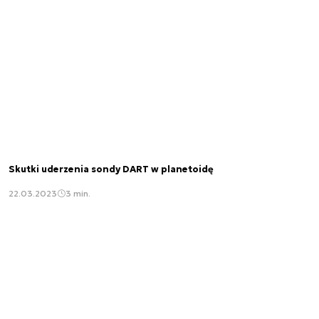
Skutki uderzenia sondy DART w planetoidę
22.03.2023
3 min.