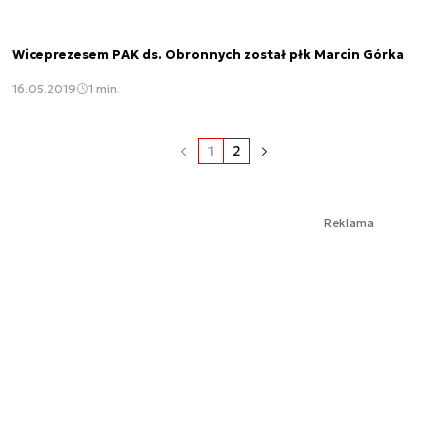
Wiceprezesem PAK ds. Obronnych został płk Marcin Górka
16.05.2019
1 min.
1
2
Reklama