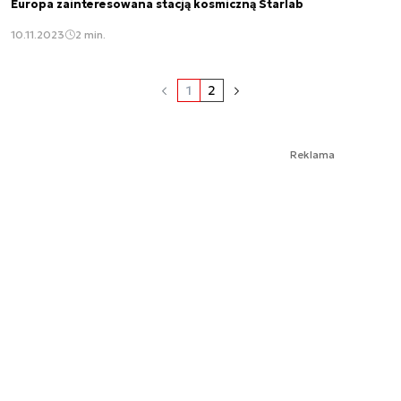
Europa zainteresowana stacją kosmiczną Starlab
10.11.2023
2 min.
1
2
Reklama