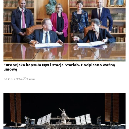
Europejska kapsuła Nyx i stacja Starlab. Podpisano ważną
umowę
31.05.2024
2 min.