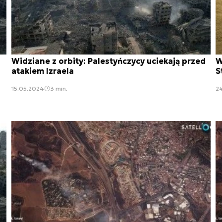
Widziane z orbity: Palestyńczycy uciekają przed
W
atakiem Izraela
S
15.05.2024
3 min.
2