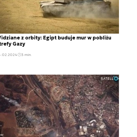
idziane z orbity: Egipt buduje mur w pobliżu
trefy Gazy
4.02.2024
3 min.