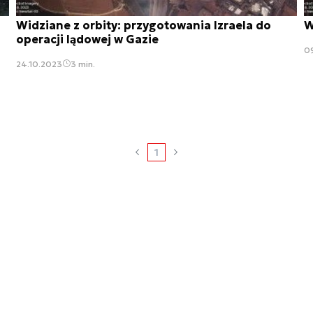
Widziane z orbity: przygotowania Izraela do
W
operacji lądowej w Gazie
0
24.10.2023
3 min.
1