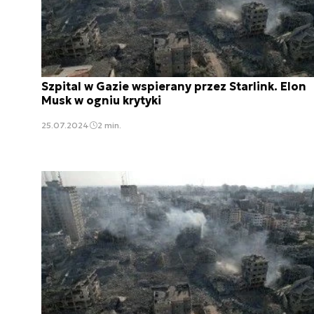
Szpital w Gazie wspierany przez Starlink. Elon
Musk w ogniu krytyki
25.07.2024
2 min.