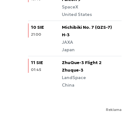
SpaceX
United States
10 SIE
Michibiki No. 7 (QZS-7)
21:00
Quasi-Zenith Satellite
H-3
System
JAXA
Japan
11 SIE
ZhuQue-3 Flight 2
01:45
Zhuque-3
LandSpace
China
Reklama