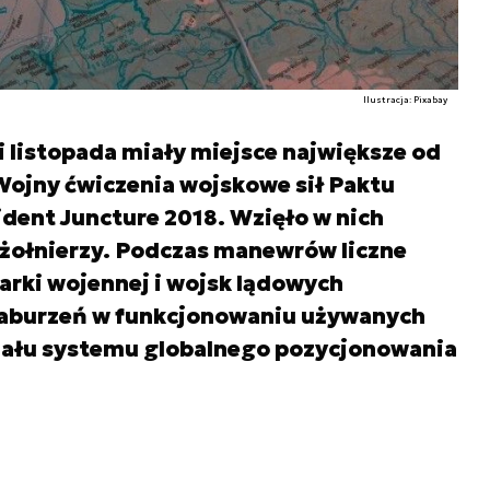
Ilustracja: Pixabay
i listopada miały miejsce największe od
Wojny ćwiczenia wojskowe sił Paktu
dent Juncture 2018. Wzięło w nich
y żołnierzy. Podczas manewrów liczne
arki wojennej i wojsk lądowych
aburzeń w funkcjonowaniu używanych
nału systemu globalnego pozycjonowania