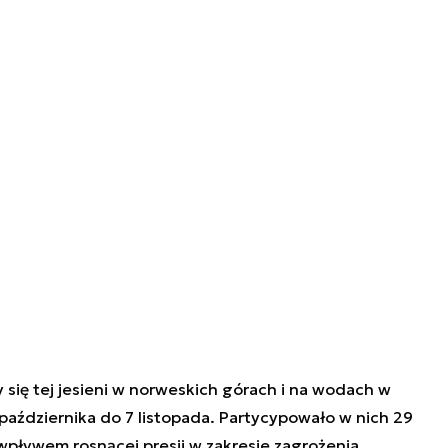
się tej jesieni w norweskich górach i na wodach w
października do 7 listopada. Partycypowało w nich 29
wpływem rosnącej presji w zakresie zagrożenia