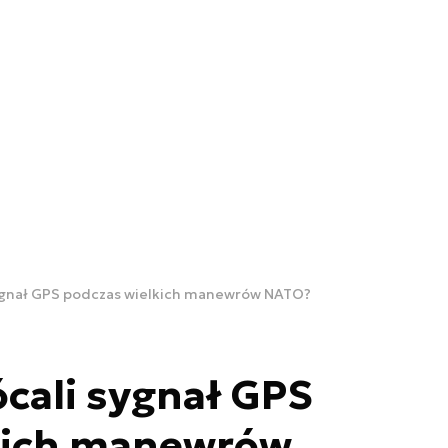
sygnał GPS podczas wielkich manewrów NATO?
ócali sygnał GPS
kich manewrów