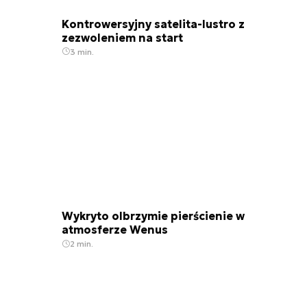
Kontrowersyjny satelita-lustro z
zezwoleniem na start
3 min.
Wykryto olbrzymie pierścienie w
atmosferze Wenus
2 min.