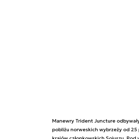
Manewry Trident Juncture odbywały 
pobliżu norweskich wybrzeży od 25 
krajów członkowskich Sojuszu. Pod 