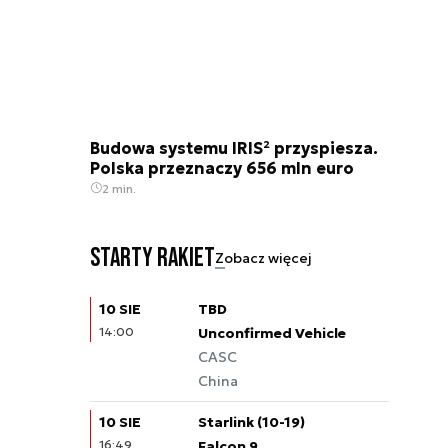
Budowa systemu IRIS² przyspiesza.
Polska przeznaczy 656 mln euro
2 min.
Starty rakiet
Zobacz więcej
10 SIE
TBD
14:00
Unconfirmed Vehicle
CASC
China
10 SIE
Starlink (10-19)
16:49
Falcon 9