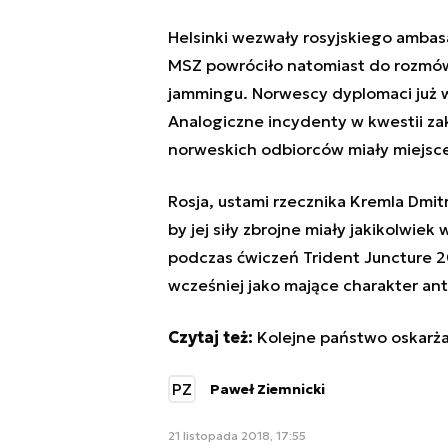
Helsinki wezwały rosyjskiego ambas
MSZ powróciło natomiast do rozmó
jammingu. Norwescy dyplomaci już 
Analogiczne incydenty w kwestii zak
norweskich odbiorców miały miejsce
Rosja, ustami rzecznika Kremla Dmit
by jej siły zbrojne miały jakikolw
podczas ćwiczeń Trident Juncture 
wcześniej jako mające charakter ant
Czytaj też:
Kolejne państwo oskarża
PZ
Paweł Ziemnicki
21 listopada 2018, 17:55