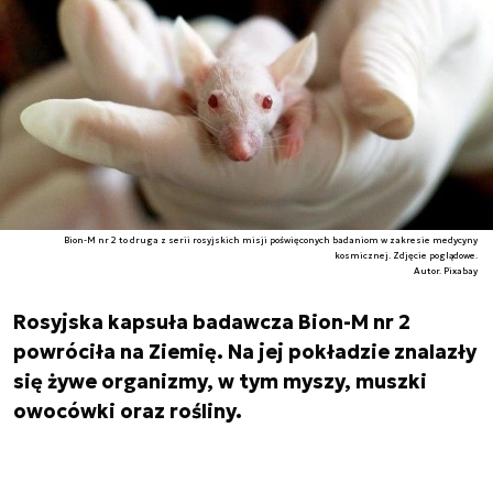
Bion-M nr 2 to druga z serii rosyjskich misji poświęconych badaniom w zakresie medycyny
kosmicznej. Zdjęcie poglądowe.
Autor. Pixabay
Rosyjska kapsuła badawcza Bion-M nr 2
powróciła na Ziemię. Na jej pokładzie znalazły
się żywe organizmy, w tym myszy, muszki
owocówki oraz rośliny.