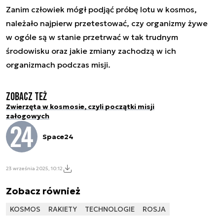
Zanim człowiek mógł podjąć próbę lotu w kosmos,
należało najpierw przetestować, czy organizmy żywe
w ogóle są w stanie przetrwać w tak trudnym
środowisku oraz jakie zmiany zachodzą w ich
organizmach podczas misji.
Zobacz też
Zwierzęta w kosmosie, czyli początki misji
załogowych
Space24
23 września 2025, 10:12
Zobacz również
KOSMOS
RAKIETY
TECHNOLOGIE
ROSJA