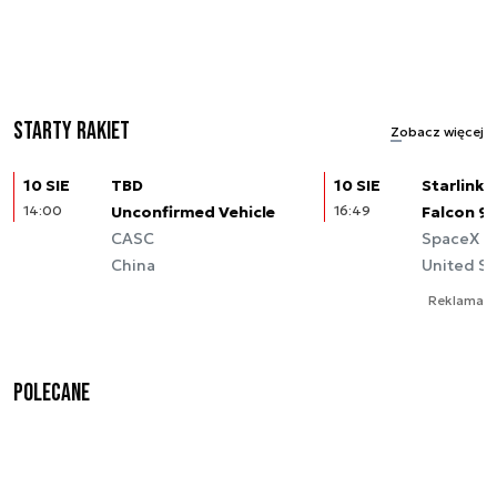
Starty rakiet
Zobacz więcej
10 SIE
TBD
10 SIE
Starlink (
14:00
Unconfirmed Vehicle
16:49
Falcon 9
CASC
SpaceX
China
United St
Reklama
Polecane