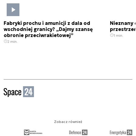
Fabryki prochu i amunicji z dala od
Nieznany 
wschodniej granicy? „Dajmy szansę
przestrze
obronie przeciwrakietowej”
1 min.
2 min.
Zobacz również