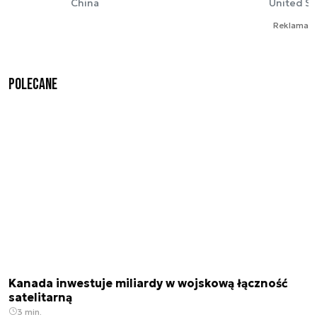
China
United St
Reklama
Polecane
Kanada inwestuje miliardy w wojskową łączność
satelitarną
3 min.