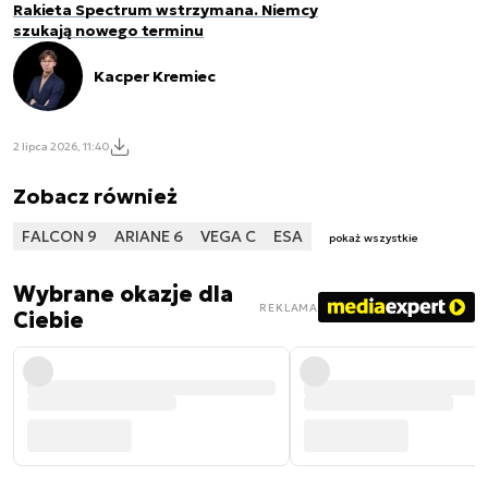
Rakieta Spectrum wstrzymana. Niemcy
szukają nowego terminu
Kacper Kremiec
2 lipca 2026, 11:40
Zobacz również
FALCON 9
ARIANE 6
VEGA C
ESA
pokaż wszystkie
Wybrane okazje dla
REKLAMA
Ciebie