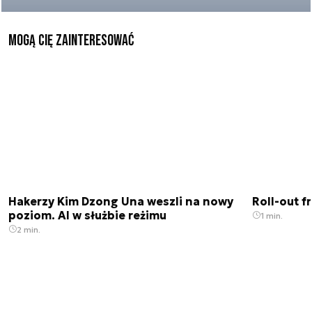
Mogą Cię zainteresować
Hakerzy Kim Dzong Una weszli na nowy
Roll-out f
poziom. AI w służbie reżimu
1 min.
2 min.