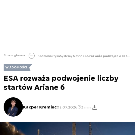
Strona główna
Kosmonautyka
Systemy Nośne
ESA rozważa podwojenie liczby startów Ariane 6
WIADOMOŚCI
ESA rozważa podwojenie liczby
startów Ariane 6
Kacper Kremiec
02.07.2026
3 min.