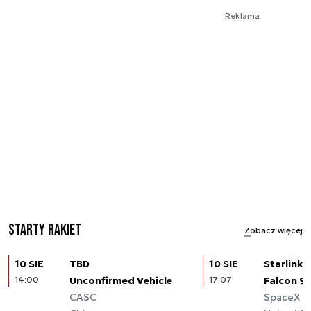
Reklama
Starty rakiet
Zobacz więcej
10 SIE
TBD
10 SIE
Starlink (
14:00
Unconfirmed Vehicle
17:07
Falcon 9
CASC
SpaceX