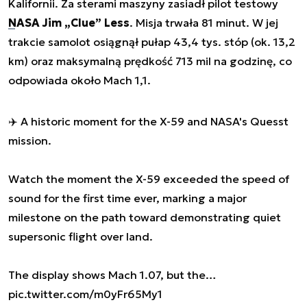
Kalifornii. Za sterami maszyny zasiadł pilot testowy
NASA
Jim „Clue” Less
. Misja trwała 81 minut. W jej
trakcie samolot osiągnął pułap 43,4 tys. stóp (ok. 13,2
km) oraz maksymalną prędkość 713 mil na godzinę, co
odpowiada około Mach 1,1.
✈️ A historic moment for the X-59 and NASA's Quesst
mission.
Watch the moment the X-59 exceeded the speed of
sound for the first time ever, marking a major
milestone on the path toward demonstrating quiet
supersonic flight over land.
The display shows Mach 1.07, but the…
pic.twitter.com/m0yFr65My1