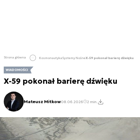
Strona główna
Kosmonautyka
Systemy Nośne
X-59 pokonał barierę dźwięku
WIADOMOŚCI
X-59 pokonał barierę dźwięku
Mateusz Mitkow
08.06.2026
2 min.