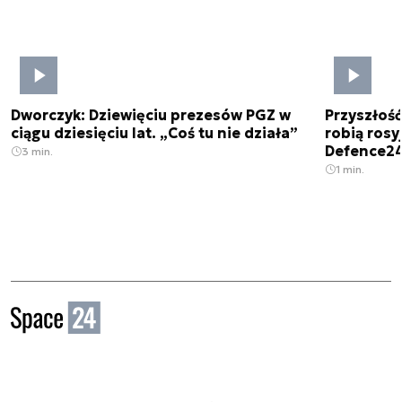
Dworczyk: Dziewięciu prezesów PGZ w
Przyszłoś
ciągu dziesięciu lat. „Coś tu nie działa”
robią rosyj
Defence2
3 min.
1 min.