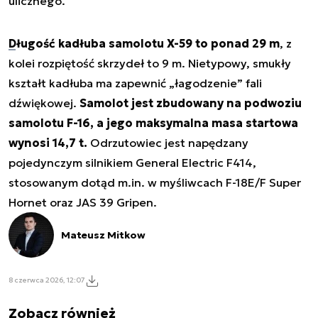
ulicznego.
Długość kadłuba samolotu X-59 to ponad 29 m
, z
kolei rozpiętość skrzydeł to 9 m. Nietypowy, smukły
kształt kadłuba ma zapewnić „łagodzenie” fali
dźwiękowej.
Samolot jest zbudowany na podwoziu
samolotu F-16, a jego maksymalna masa startowa
wynosi 14,7 t.
Odrzutowiec jest napędzany
pojedynczym silnikiem General Electric F414,
stosowanym dotąd m.in. w myśliwcach F-18E/F Super
Hornet oraz JAS 39 Gripen.
Mateusz Mitkow
8 czerwca 2026, 12:07
Zobacz również