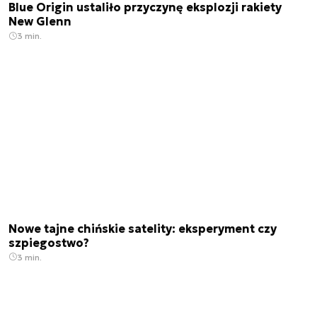
Blue Origin ustaliło przyczynę eksplozji rakiety
New Glenn
3 min.
Nowe tajne chińskie satelity: eksperyment czy
szpiegostwo?
3 min.