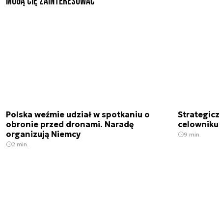
Mogą Cię zainteresować
Polska weźmie udział w spotkaniu o
Strategic
obronie przed dronami. Naradę
celowniku 
organizują Niemcy
9 min.
2 min.