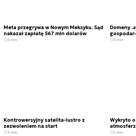
Meta przegrywa w Nowym Meksyku. Sąd
Domeny .ai
nakazał zapłatę 567 mln dolarów
gospodarek
3 min.
3 min.
Kontrowersyjny satelita-lustro z
Wykryto o
zezwoleniem na start
atmosfer
3 min.
2 min.