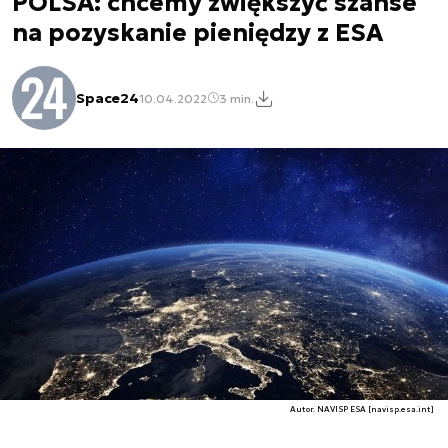
POLSA: chcemy zwiększyć szanse
na pozyskanie pieniędzy z ESA
Space24
10.04.2022
3 min.
Autor. NAVISP ESA [navisp.esa.int]