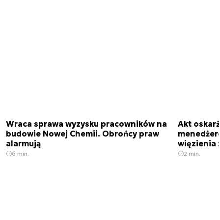
Wraca sprawa wyzysku pracowników na
Akt oskar
budowie Nowej Chemii. Obrońcy praw
menedżero
alarmują
więzienia z
6 min.
2 min.