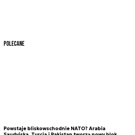
Polecane
Powstaje bliskowschodnie NATO? Arabia
Saudyjska, Turcja i Pakistan tworzą nowy blok