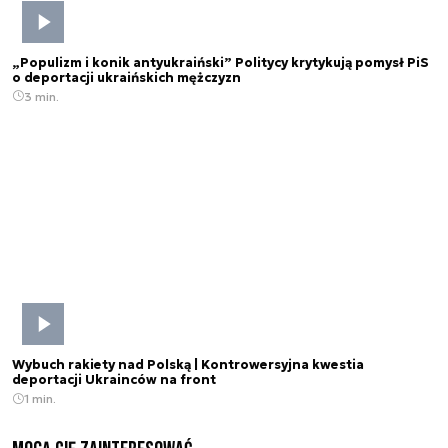
„Populizm i konik antyukraiński” Politycy krytykują pomysł PiS
o deportacji ukraińskich mężczyzn
3 min.
Wybuch rakiety nad Polską | Kontrowersyjna kwestia
deportacji Ukrainców na front
1 min.