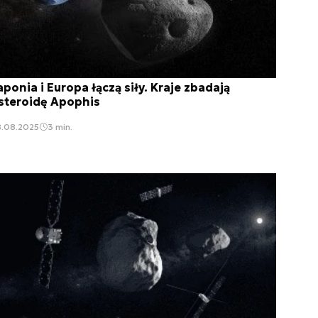
aponia i Europa łączą siły. Kraje zbadają
steroidę Apophis
8.08.2025
3 min.