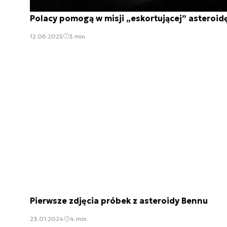
Polacy pomogą w misji „eskortującej” asteroid
12.06.2025
3 min.
Pierwsze zdjęcia próbek z asteroidy Bennu
23.01.2024
4 min.