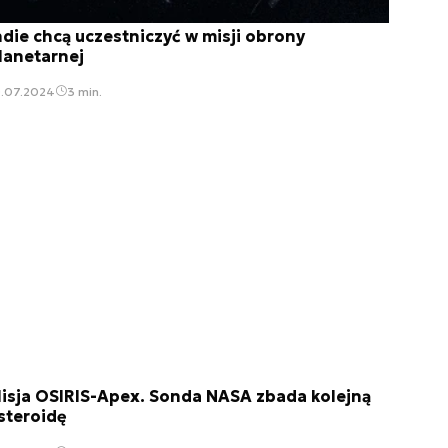
ndie chcą uczestniczyć w misji obrony
lanetarnej
0.07.2024
3 min.
isja OSIRIS-Apex. Sonda NASA zbada kolejną
steroidę