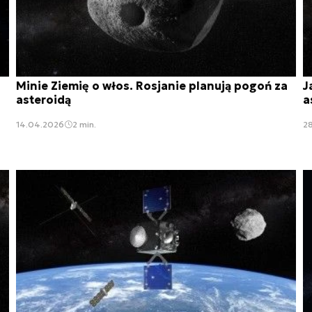
Minie Ziemię o włos. Rosjanie planują pogoń za
J
asteroidą
a
14.04.2026
2 min.
2