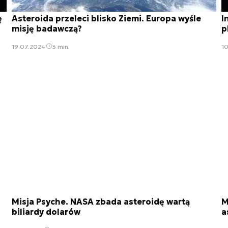
ę
Asteroida przeleci blisko Ziemi. Europa wyśle
I
misję badawczą?
p
19.07.2024
3 min.
1
Misja Psyche. NASA zbada asteroidę wartą
M
biliardy dolarów
a