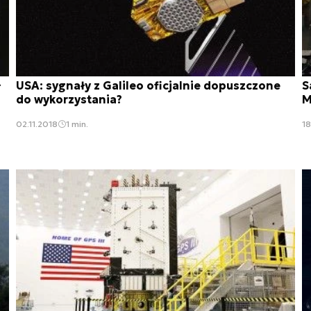
ł
USA: sygnały z Galileo oficjalnie dopuszczone
S
do wykorzystania?
M
02.11.2018
1 min.
18