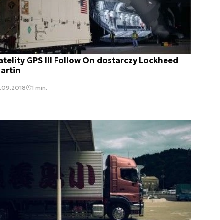
atelity GPS III Follow On dostarczy Lockheed
artin
.09.2018
1 min.