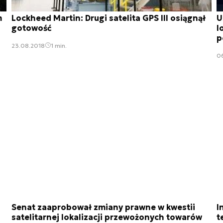
m
Lockheed Martin: Drugi satelita GPS III osiągnął
U
gotowość
l
p
23.08.2018
1 min.
0
Senat zaaprobował zmiany prawne w kwestii
I
satelitarnej lokalizacji przewożonych towarów
t