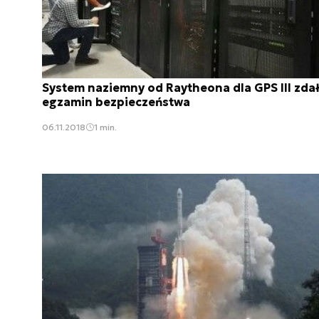
System naziemny od Raytheona dla GPS III zda
egzamin bezpieczeństwa
06.11.2018
1 min.