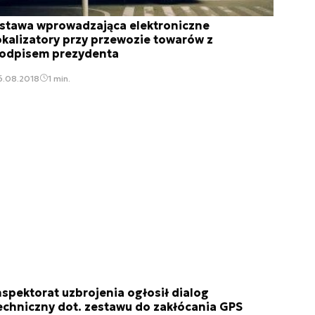
stawa wprowadzająca elektroniczne
okalizatory przy przewozie towarów z
odpisem prezydenta
6.08.2018
1 min.
nspektorat uzbrojenia ogłosił dialog
echniczny dot. zestawu do zakłócania GPS