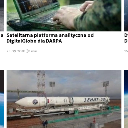
na
Satelitarna platforma analityczna od
D
DigitalGlobe dla DARPA
D
25.09.2018
1 min.
16