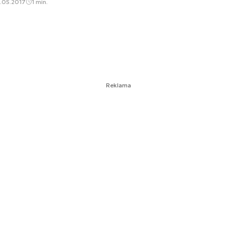
.05.2017
1 min.
Reklama