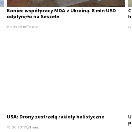
Koniec współpracy MDA z Ukrainą. 8 mln USD
C
odpłynęło na Seszele
h
03.01.2018
1 min.
0
.
USA: Drony zestrzelą rakiety balistyczne
U
p
18.06.2017
1 min.