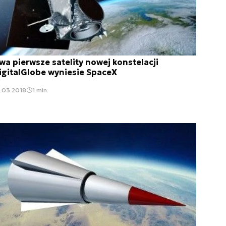
wa pierwsze satelity nowej konstelacji
igitalGlobe wyniesie SpaceX
.03.2018
1 min.