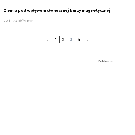
Ziemia pod wpływem słonecznej burzy magnetycznej
22.11.2016
1 min.
1
2
3
4
Reklama