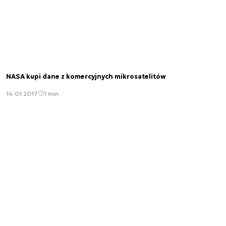
NASA kupi dane z komercyjnych mikrosatelitów
14.01.2017
1 min.