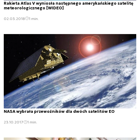
Rakieta Atlas V wyniosła następnego amerykańskiego satelitę
meteorologicznego [WIDEO]
02.03.2018
1 min.
NASA wybrała przewoźników dla dwóch satelitów EO
23.10.2017
1 min.