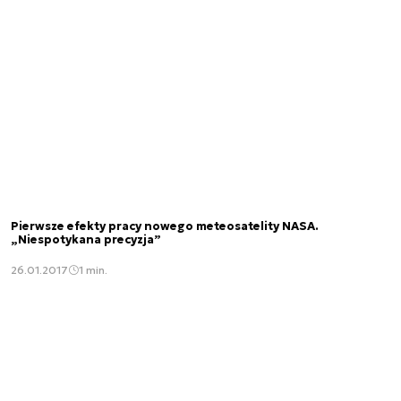
Pierwsze efekty pracy nowego meteosatelity NASA.
„Niespotykana precyzja”
26.01.2017
1 min.