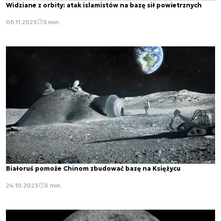
Widziane z orbity: atak islamistów na bazę sił powietrznych
06.11.2023
3 min.
Białoruś pomoże Chinom zbudować bazę na Księżycu
24.10.2023
3 min.