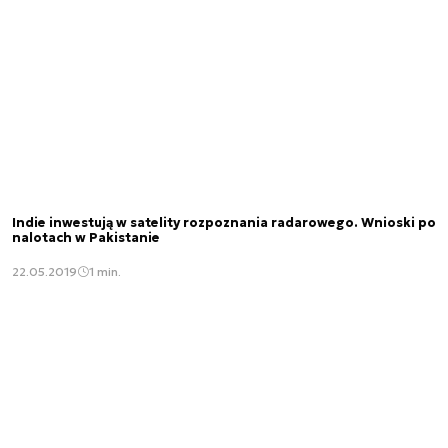
Indie inwestują w satelity rozpoznania radarowego. Wnioski po
nalotach w Pakistanie
22.05.2019
1 min.