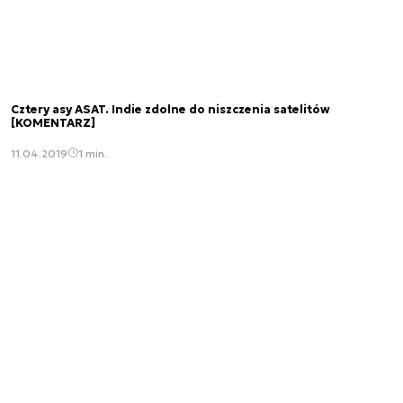
Cztery asy ASAT. Indie zdolne do niszczenia satelitów
[KOMENTARZ]
11.04.2019
1 min.