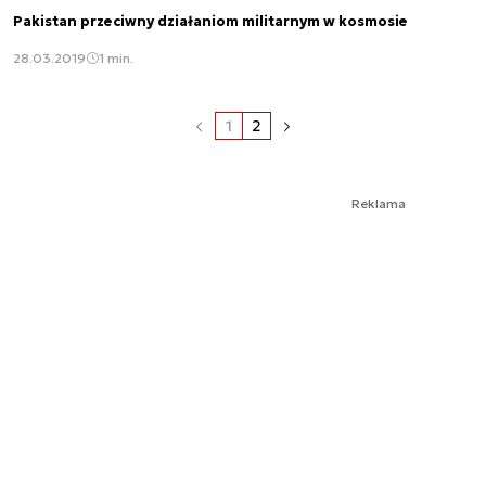
Pakistan przeciwny działaniom militarnym w kosmosie
28.03.2019
1 min.
1
2
Reklama