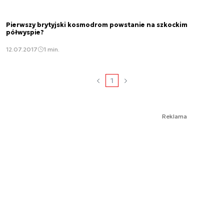
Pierwszy brytyjski kosmodrom powstanie na szkockim
półwyspie?
12.07.2017
1 min.
1
Reklama