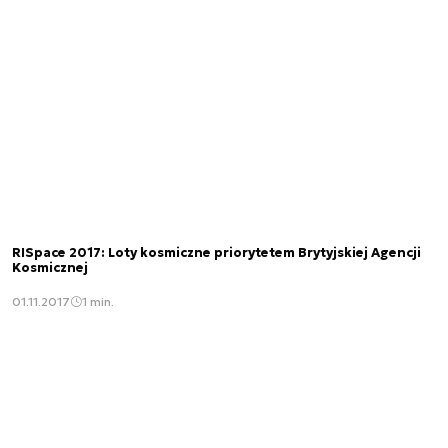
RISpace 2017: Loty kosmiczne priorytetem Brytyjskiej Agencji
Kosmicznej
01.11.2017
1 min.