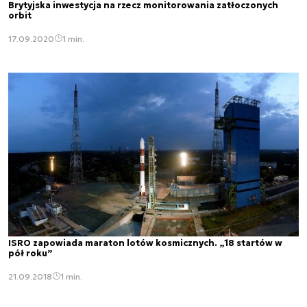
Brytyjska inwestycja na rzecz monitorowania zatłoczonych
orbit
17.09.2020
1 min.
ISRO zapowiada maraton lotów kosmicznych. „18 startów w
pół roku”
21.09.2018
1 min.