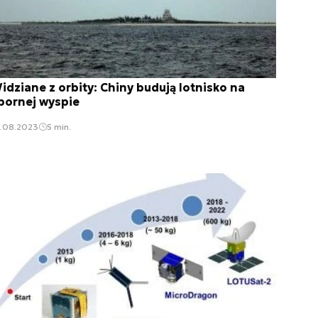
idziane z orbity: Chiny budują lotnisko na
pornej wyspie
8.08.2023
5 min.