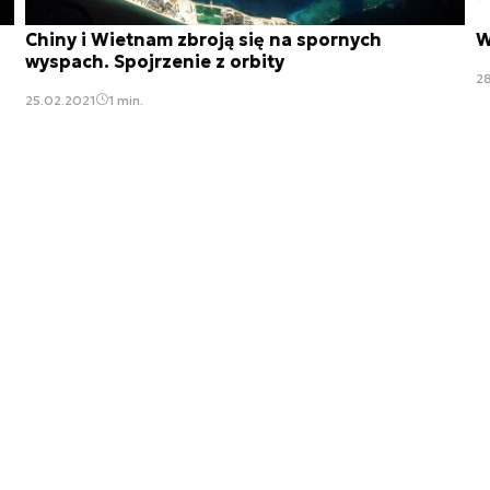
Chiny i Wietnam zbroją się na spornych
W
wyspach. Spojrzenie z orbity
2
25.02.2021
1 min.