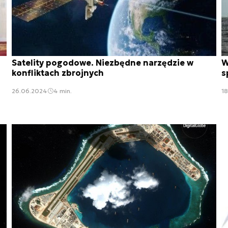
Satelity pogodowe. Niezbędne narzędzie w
W
konfliktach zbrojnych
s
26.06.2024
4 min.
1