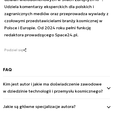
Udziela komentarzy eksperckich dla polskich i
zagranicznych mediów oraz przeprowadza wywiady z
czołowymi przedstawicielami branży kosmicznej w
Polsce i Europie. Od 2024 roku pełni funkcję
redaktora prowadzącego Space24.pl.
Podziel się
FAQ
Kim jest autor i jakie ma doświadczenie zawodowe
w dziedzinie technologii i przemysłu kosmicznego?
Mateusz Mitkow jest ekspertem ds. tematyki
Jakie są główne specjalizacje autora?
kosmicznej, rozwoju polskiego sektora