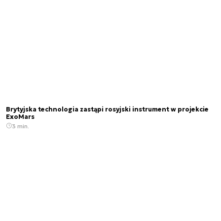
konferencjach i seminariach branżowych, gdzie
dzieli się swoją wiedzą ekspercką i komentuje
zagadnienia związane z sektorem kosmicznym i
nowymi technologiami.
Brytyjska technologia zastąpi rosyjski instrument w projekcie
ExoMars
3 min.