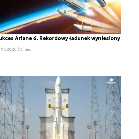
ukces Ariane 6. Rekordowy ładunek wyniesiony
7.06.2026
3 min.