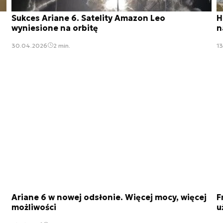
Sukces Ariane 6. Satelity Amazon Leo
H
wyniesione na orbitę
n
30.04.2026
2 min.
1
Ariane 6 w nowej odsłonie. Więcej mocy, więcej
F
możliwości
u