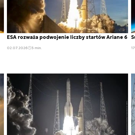
ESA rozważa podwojenie liczby startów Ariane 6
S
02.07.2026
3 min.
1