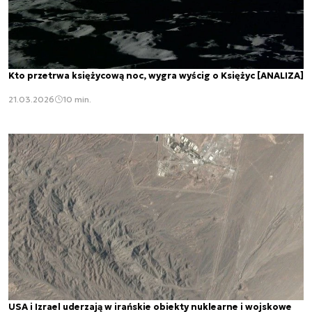
Kto przetrwa księżycową noc, wygra wyścig o Księżyc [ANALIZA]
21.03.2026
10 min.
USA i Izrael uderzają w irańskie obiekty nuklearne i wojskowe