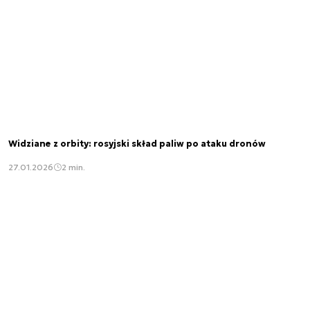
Widziane z orbity: rosyjski skład paliw po ataku dronów
27.01.2026
2 min.