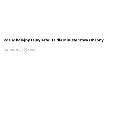
Rosja: kolejny tajny satelita dla Ministerstwa Obrony
04.08.2022
2 min.