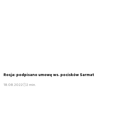
Rosja: podpisano umowę ws. pocisków Sarmat
18.08.2022
2 min.