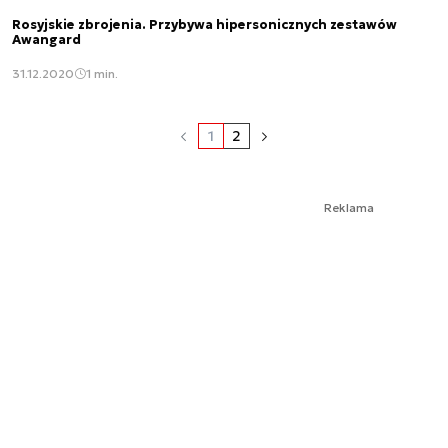
Rosyjskie zbrojenia. Przybywa hipersonicznych zestawów
Awangard
31.12.2020
1 min.
1
2
Reklama