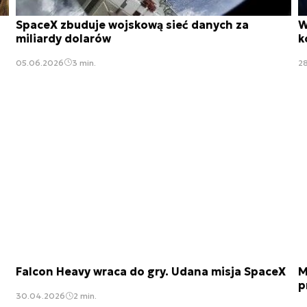
SpaceX zbuduje wojskową sieć danych za
W
miliardy dolarów
k
05.06.2026
3 min.
2
Falcon Heavy wraca do gry. Udana misja SpaceX
M
p
30.04.2026
2 min.