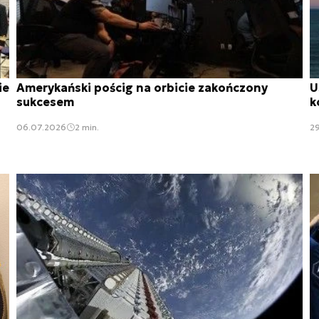
ie
Amerykański pościg na orbicie zakończony
U
sukcesem
k
06.07.2026
2 min.
2