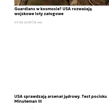
Guardians w kosmosie? USA rozważają
wojskowe loty załogowe
07.06.2026
6 min.
USA sprawdzają arsenał jądrowy. Test pocisku
Minuteman III