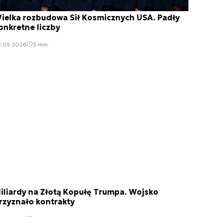
ielka rozbudowa Sił Kosmicznych USA. Padły
onkretne liczby
8.05.2026
3 min.
iliardy na Złotą Kopułę Trumpa. Wojsko
rzyznało kontrakty