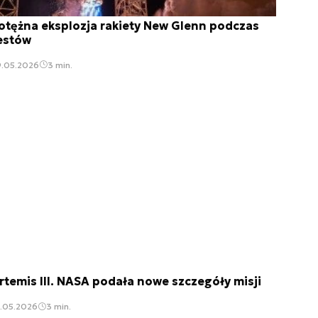
otężna eksplozja rakiety New Glenn podczas
estów
9.05.2026
3 min.
rtemis III. NASA podała nowe szczegóły misji
6.05.2026
3 min.