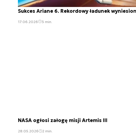
Sukces Ariane 6. Rekordowy ładunek wyniesio
17.06.2026
3 min.
NASA ogłosi załogę misji Artemis III
28.05.2026
2 min.