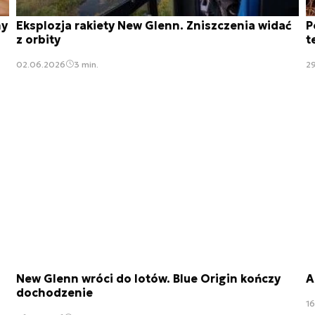
ny
Eksplozja rakiety New Glenn. Zniszczenia widać
P
z orbity
t
02.06.2026
3 min.
2
New Glenn wróci do lotów. Blue Origin kończy
A
dochodzenie
1