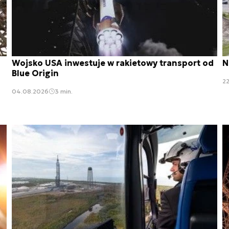
Wojsko USA inwestuje w rakietowy transport od
N
Blue Origin
2
04.08.2026
3 min.