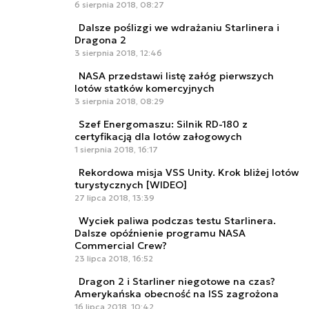
6 sierpnia 2018, 08:27
Dalsze poślizgi we wdrażaniu Starlinera i
Dragona 2
3 sierpnia 2018, 12:46
NASA przedstawi listę załóg pierwszych
lotów statków komercyjnych
3 sierpnia 2018, 08:29
Szef Energomaszu: Silnik RD-180 z
certyfikacją dla lotów załogowych
1 sierpnia 2018, 16:17
Rekordowa misja VSS Unity. Krok bliżej lotów
turystycznych [WIDEO]
27 lipca 2018, 13:39
Wyciek paliwa podczas testu Starlinera.
Dalsze opóźnienie programu NASA
Commercial Crew?
23 lipca 2018, 16:52
Dragon 2 i Starliner niegotowe na czas?
Amerykańska obecność na ISS zagrożona
16 lipca 2018, 10:42