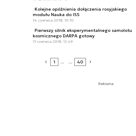
Kolejne opóźnienia dołączenia rosyjskiego
modułu Nauka do ISS
14 czerwca 2018, 10:10
Pierwszy silnik eksperymentalnego samolotu
kosmicznego DARPA gotowy
11 czerwca 2018, 12:49
1
...
...
40
Reklama