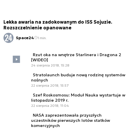
Lekka awaria na zadokowanym do ISS Sojuzie.
Rozszczelnienie opanowane
Space24
1 min.
Rzut oka na wnętrze Starlinera i Dragona 2
[WIDEO]
24 sierpnia 2018, 15:28
Stratolaunch buduje nową rodzinę systemów
nośnych
22 sierpnia 2018, 15:57
Szef Roskosmosu: Moduł Nauka wystartuje w
listopadzie 2019 r.
22 sierpnia 2018, 11:04
NASA zaprezentowała przyszłych
uczestników pierwszych lotów statków
komercyjnych