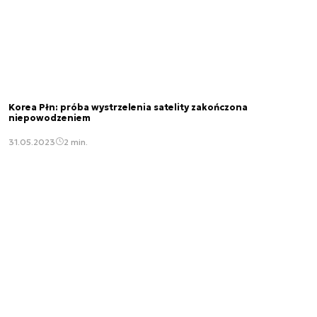
Korea Płn: próba wystrzelenia satelity zakończona
niepowodzeniem
31.05.2023
2 min.