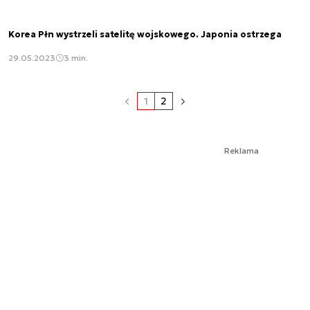
Korea Płn wystrzeli satelitę wojskowego. Japonia ostrzega
29.05.2023
3 min.
1
2
Reklama