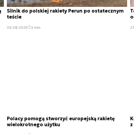
ą
Silnik do polskiej rakiety Perun po ostatecznym
T
teście
o
05.08.2025
2 min.
2
Polacy pomogą stworzyć europejską rakietę
K
wielokrotnego użytku
z