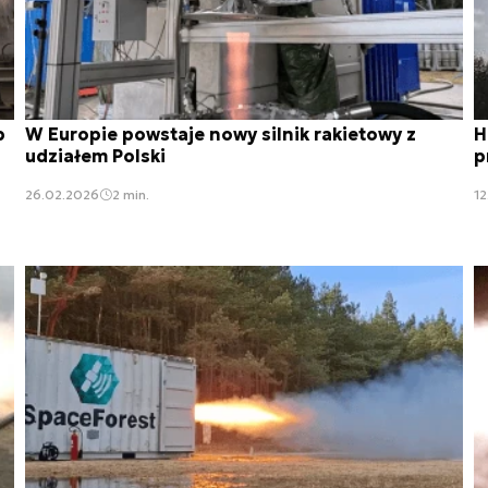
b
W Europie powstaje nowy silnik rakietowy z
H
udziałem Polski
p
26.02.2026
2 min.
12