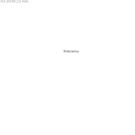
.02.2025
2 min.
Reklama