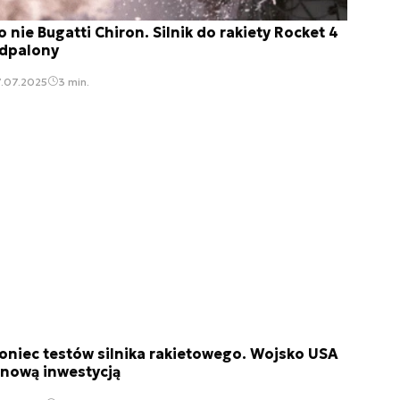
o nie Bugatti Chiron. Silnik do rakiety Rocket 4
dpalony
7.07.2025
3 min.
oniec testów silnika rakietowego. Wojsko USA
 nową inwestycją