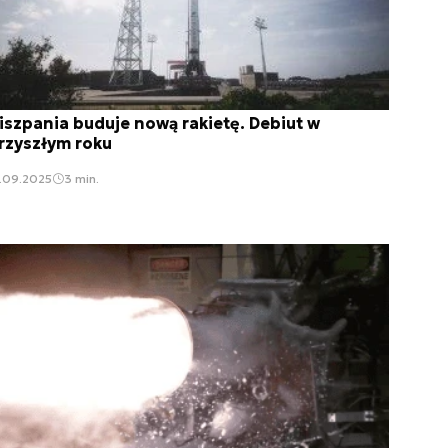
iszpania buduje nową rakietę. Debiut w
rzyszłym roku
.09.2025
3 min.