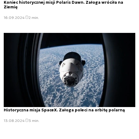
Koniec historycznej misji Polaris Dawn. Załoga wróciła na
Ziemię
16.09.2024
2 min.
Historyczna misja SpaceX. Załoga poleci na orbitę polarną
13.08.2024
3 min.