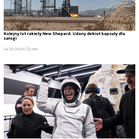
Kolejny lot rakiety New Shepard. Udany debiut kapsuły dla
załogi
24.10.2024
2 min.