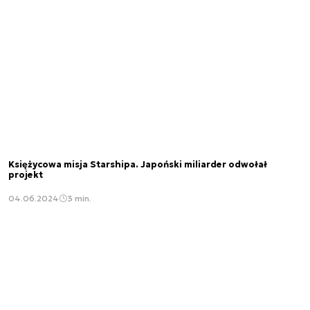
Księżycowa misja Starshipa. Japoński miliarder odwołał
projekt
04.06.2024
3 min.