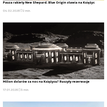
Pauza rakiety New Shepard. Blue Origin stawia na Księżyc
04.02.2026
2 min.
Milion dolarów za noc na Księżycu? Ruszyły rezerwacje
17.01.2026
3 min.