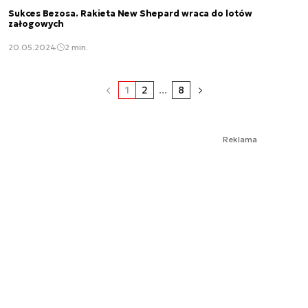
Sukces Bezosa. Rakieta New Shepard wraca do lotów
załogowych
20.05.2024
2 min.
1
2
...
8
Reklama